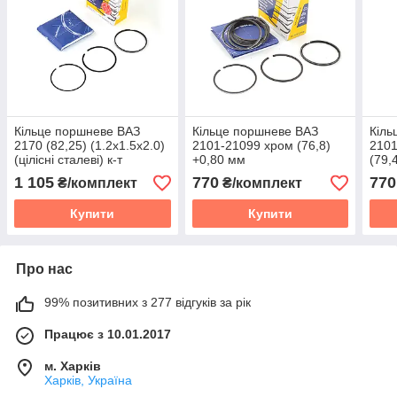
Кільце поршневе ВАЗ
Кільце поршневе ВАЗ
Кіль
2170 (82,25) (1.2x1.5x2.0)
2101-21099 хром (76,8)
2101
(цілісні сталеві) к-т
+0,80 мм
(79,
(76,80x1.50+2,00+3,947) к-
т, ін
1 105
770
770
₴/комплект
₴/комплект
т, инд. уп.
Купити
Купити
Про нас
99% позитивних з 277 відгуків за рік
Працює з 10.01.2017
м. Харків
Харків, Україна