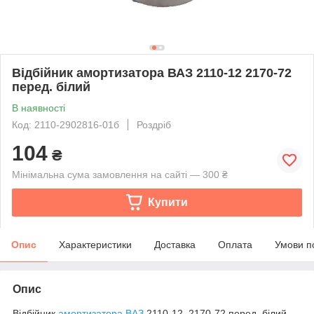
Відбійник амортизатора ВАЗ 2110-12 2170-72
перед. білий
В наявності
Код: 2110-2902816-01б
Роздріб
104
₴
Мінімальна сума замовлення на сайті — 300 ₴
Купити
Опис
Характеристики
Доставка
Оплата
Умови п
Опис
Відбійник
амортизатора
ВАЗ
2110-12, 2170-72 перед. білий