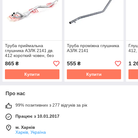
Труба приймальна
Труба проміжна глушника
Глуш
глушника АЗЛК 2141 дв.
АЗЛК 2141
412,
412 короткий човен, без
кожухів
865
555
1 2
₴
₴
Купити
Купити
Про нас
99% позитивних з 277 відгуків за рік
Працює з 10.01.2017
м. Харків
Харків, Україна