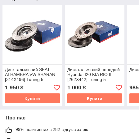
Диск гальмівний SEAT
Диск гальмівний передній
Диск
ALHAMBRA VW SHARAN
Hyundai I20 KIA RIO III
[314X496] Tuning 5
[262X442] Tuning 5
1 950
1 000
985
₴
₴
Купити
Купити
Про нас
99% позитивних з 282 відгуків за рік