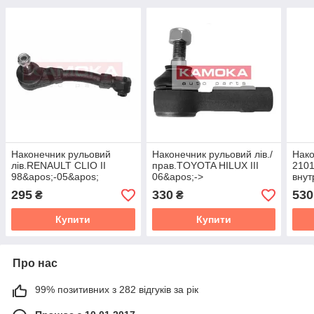
Наконечник рульовий
Наконечник рульовий лів./
Нако
лів.RENAULT CLIO II
прав.TOYOTA HILUX III
2101
98&apos;-05&apos;
06&apos;->
внут
295
330
530
₴
₴
Купити
Купити
Про нас
99% позитивних з 282 відгуків за рік