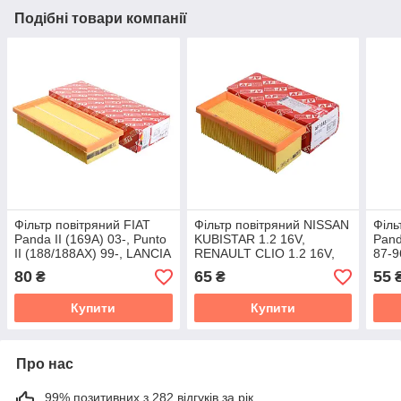
Подібні товари компанії
Фільтр повітряний FIAT
Фільтр повітряний NISSAN
Філь
Panda II (169A) 03-, Punto
KUBISTAR 1.2 16V,
Pand
II (188/188AX) 99-, LANCIA
RENAULT CLIO 1.2 16V,
87-9
(LA) Ypsilon 03-, ZASTAVA
KANGOO 1.2 16V,
(PL)
80
65
55
₴
₴
10 06-
TWINGO I 1.2 I
85-
Купити
Купити
Про нас
99% позитивних з 282 відгуків за рік