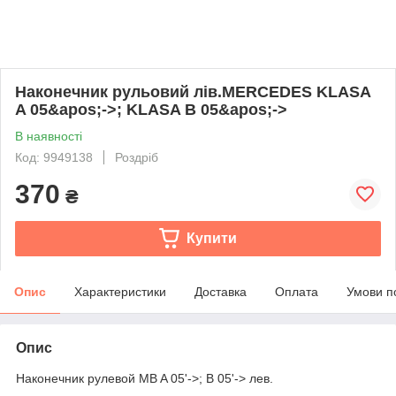
Наконечник рульовий лів.MERCEDES KLASA
A 05&apos;->; KLASA B 05&apos;->
В наявності
Код: 9949138
Роздріб
370
₴
Купити
Опис
Характеристики
Доставка
Оплата
Умови п
Опис
Наконечник рулевой MB A 05'->; B 05'-> лев.