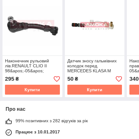
Наконечник рульовий
Датчик зносу гальмівних
Нако
лів.RENAULT CLIO II
колодок перед.
пра
98&apos;-05&apos;
MERCEDES KLASA M
05&a
(W163) 98&apos;-05&apos;
05&a
295
50
340
₴
₴
Купити
Купити
Про нас
99% позитивних з 282 відгуків за рік
Працює з 10.01.2017