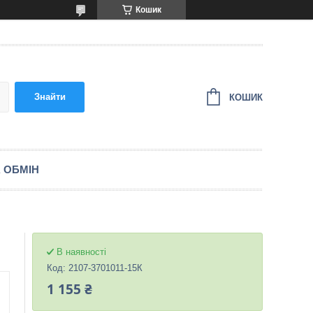
Кошик
Знайти
КОШИК
 ОБМІН
В наявності
Код:
2107-3701011-15К
1 155 ₴