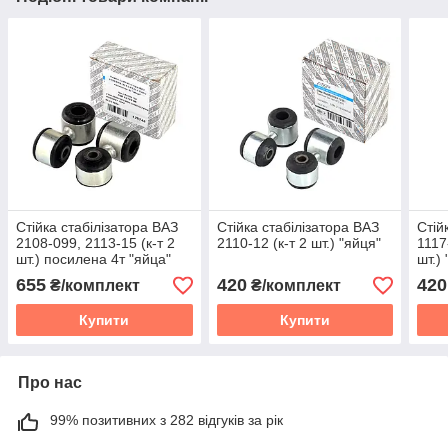
Стійка стабілізатора ВАЗ
Стійка стабілізатора ВАЗ
Стій
2108-099, 2113-15 (к-т 2
2110-12 (к-т 2 шт.) "яйця"
1117
шт.) посилена 4т "яйца"
шт.)
655
420
420
₴/комплект
₴/комплект
Купити
Купити
Про нас
99% позитивних з 282 відгуків за рік