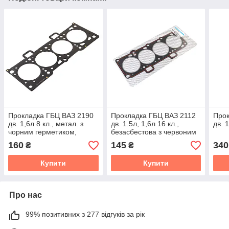
Прокладка ГБЦ ВАЗ 2190
Прокладка ГБЦ ВАЗ 2112
Прок
дв. 1,6л 8 кл., метал. з
дв. 1.5л, 1,6л 16 кл.,
дв. 1
чорним герметиком,
безасбестова з червоним
суцільне покриття
герметиком
160
145
340
₴
₴
Купити
Купити
Про нас
99% позитивних з 277 відгуків за рік