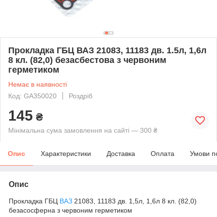
Прокладка ГБЦ ВАЗ 21083, 11183 дв. 1.5л, 1,6л
8 кл. (82,0) безасбестова з червоним
герметиком
Немає в наявності
Код: GA350020
Роздріб
145
₴
Мінімальна сума замовлення на сайті — 300 ₴
Опис
Характеристики
Доставка
Оплата
Умови п
Опис
Прокладка ГБЦ
ВАЗ
21083, 11183 дв. 1,5л, 1,6л 8 кл. (82,0)
безасосферна з червоним герметиком