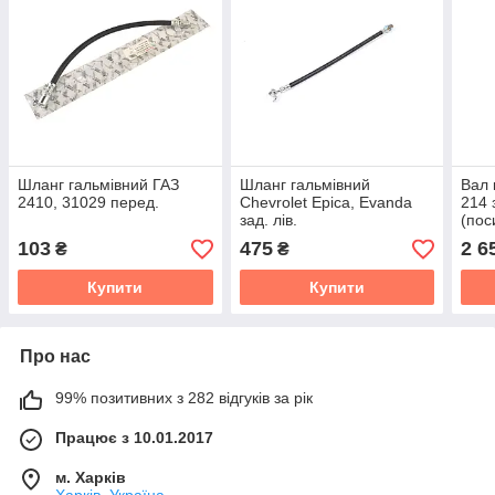
Шланг гальмівний ГАЗ
Шланг гальмівний
Вал 
2410, 31029 перед.
Chevrolet Epica, Evanda
214 
зад. лів.
(пос
103
475
2 6
₴
₴
Купити
Купити
Про нас
99% позитивних з 282 відгуків за рік
Працює з 10.01.2017
м. Харків