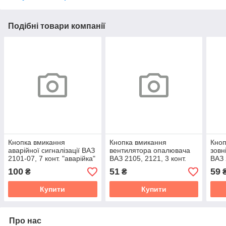
Подібні товари компанії
Кнопка вмикання
Кнопка вмикання
Кноп
аварійної сигналізації ВАЗ
вентилятора опалювача
зовн
2101-07, 7 конт. "аварійка"
ВАЗ 2105, 2121, 3 конт.
ВАЗ 
100
51
59
₴
₴
Купити
Купити
Про нас