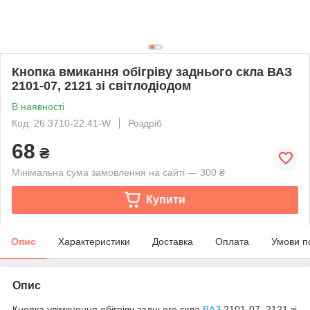
Кнопка вмикання обігріву заднього скла ВАЗ
2101-07, 2121 зі світлодіодом
В наявності
Код: 26.3710-22.41-W
Роздріб
68
₴
Мінімальна сума замовлення на сайті — 300 ₴
Купити
Опис
Характеристики
Доставка
Оплата
Умови п
Опис
Кнопка увімкнення обігріву заднього скла
ВАЗ
2101-07, 2121 зі