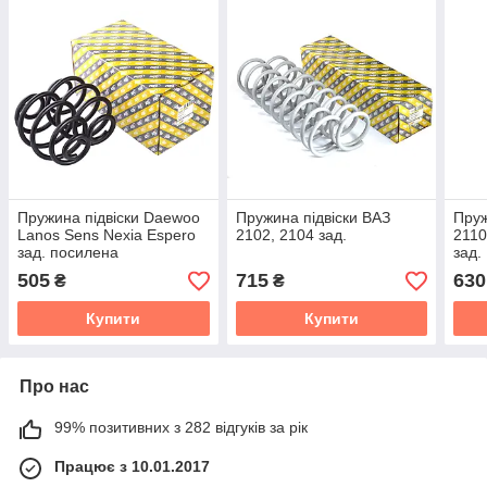
Пружина підвіски Daewoo
Пружина підвіски ВАЗ
Пруж
Lanos Sens Nexia Espero
2102, 2104 зад.
2110
зад. посилена
зад.
505
715
630
₴
₴
Купити
Купити
Про нас
99% позитивних з 282 відгуків за рік
Працює з 10.01.2017