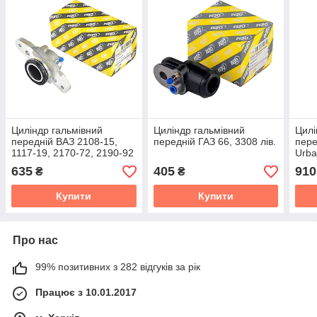
Циліндр гальмівний
Циліндр гальмівний
Цилі
передній ВАЗ 2108-15,
передній ГАЗ 66, 3308 лів.
пере
1117-19, 2170-72, 2190-92
Urba
лів.
галь
635
405
910
₴
₴
Купити
Купити
Про нас
99% позитивних з 282 відгуків за рік
Працює з 10.01.2017