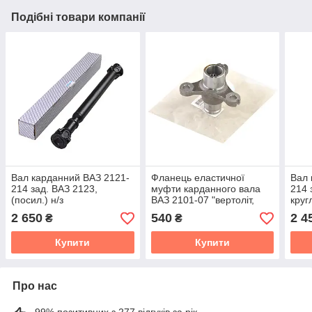
Подібні товари компанії
Вал карданний ВАЗ 2121-
Фланець еластичної
Вал 
214 зад. ВАЗ 2123,
муфти карданного вала
214 
(посил.) н/з
ВАЗ 2101-07 "вертоліт,
круг
балерина"
2 650
540
2 4
₴
₴
Купити
Купити
Про нас