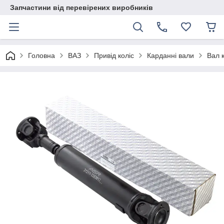
Запчастини від перевірених виробників
Головна
ВАЗ
Привід коліс
Карданні вали
Вал 