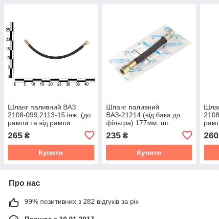
Шланг паливний ВАЗ
Шланг паливний
Шла
2108-099,2113-15 інж. (до
ВАЗ-21214 (від бака до
2108
рампи та від рампи
фільтра) 177мм, шт.
рамп
форсунок) 400мм, шт.
форс
265
235
260
₴
₴
Купити
Купити
Про нас
99% позитивних з 282 відгуків за рік
Працює з 10.01.2017