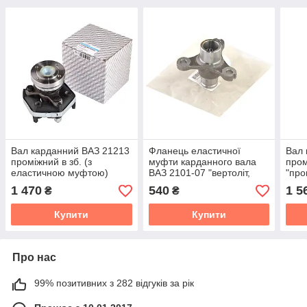
Вал карданний ВАЗ 21213
Фланець еластичної
Вал 
проміжний в зб. (з
муфти карданного вала
пром
еластичною муфтою)
ВАЗ 2101-07 "вертоліт,
"про
"промкардан"
балерина"
1 470
540
1 5
₴
₴
Купити
Купити
Про нас
99% позитивних з 282 відгуків за рік