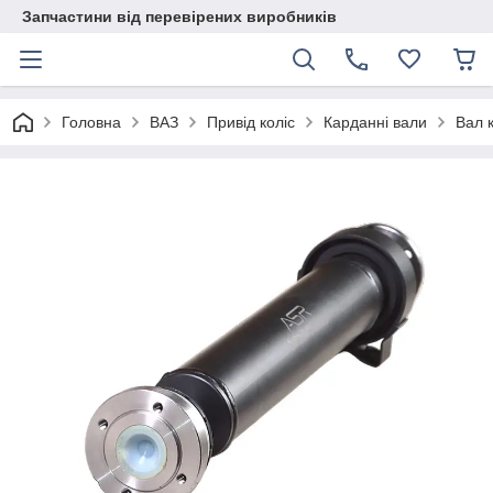
Запчастини від перевірених виробників
Головна
ВАЗ
Привід коліс
Карданні вали
Вал 