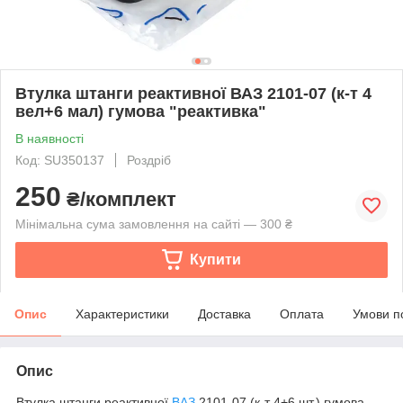
Втулка штанги реактивної ВАЗ 2101-07 (к-т 4
вел+6 мал) гумова "реактивка"
В наявності
Код: SU350137
Роздріб
250
₴/комплект
Мінімальна сума замовлення на сайті — 300 ₴
Купити
Опис
Характеристики
Доставка
Оплата
Умови п
Опис
Втулка штанги реактивної
ВАЗ
2101-07 (к-т 4+6 шт.) гумова,