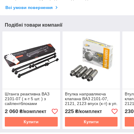
Всі умови повернення
Подібні товари компанії
Штанга реактивна ВАЗ
Втулка направляюча
Втул
2101-07 ( к-т 5 шт. ) з
клапана ВАЗ 2101-07,
клап
сайлентблоками
2121, 2123 впуск (к-т) в уп.
2121
уп.
2 060
225
230
₴/комплект
₴/комплект
Купити
Купити