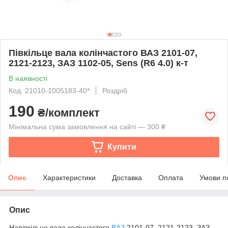
Півкільце вала колінчастого ВАЗ 2101-07,
2121-2123, ЗАЗ 1102-05, Sens (R6 4.0) к-т
В наявності
Код: 21010-1005183-40*
Роздріб
190
₴/комплект
Мінімальна сума замовлення на сайті — 300 ₴
Купити
Опис
Характеристики
Доставка
Оплата
Умови п
Опис
Напівкільце вала колінчастого
ВАЗ
2101-07, 2121-2123, ЗАЗ