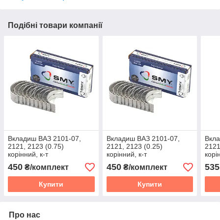
Подібні товари компанії
Вкладиш ВАЗ 2101-07,
Вкладиш ВАЗ 2101-07,
Вкла
2121, 2123 (0.75)
2121, 2123 (0.25)
2121
корінний, к-т
корінний, к-т
корі
450
450
535
₴/комплект
₴/комплект
Купити
Купити
Про нас