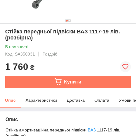
Стійка передньої підвіски ВАЗ 1117-19 лів.
(розбірна)
В наявності
Код: SA350031
Роздріб
1 760
₴
Купити
Опис
Характеристики
Доставка
Оплата
Умови п
Опис
Стійка амортизаційна передньої підвіски
ВАЗ
1117-19 лів.
(розбірна)