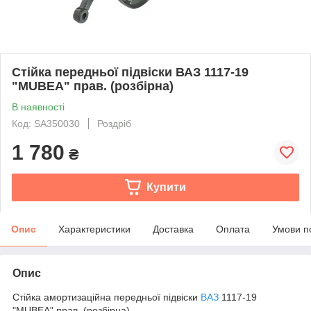
Стійка передньої підвіски ВАЗ 1117-19
"MUBEA" прав. (розбірна)
В наявності
Код: SA350030
Роздріб
1 780
₴
Купити
Опис
Характеристики
Доставка
Оплата
Умови п
Опис
Стійка амортизаційна передньої підвіски
ВАЗ
1117-19
"MUBEA" прав. (розбірна)