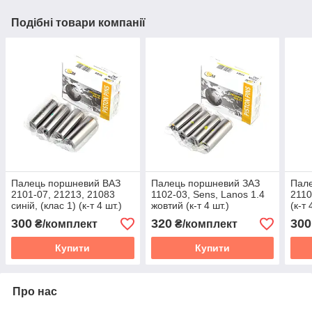
Подібні товари компанії
Палець поршневий ВАЗ
Палець поршневий ЗАЗ
Пал
2101-07, 21213, 21083
1102-03, Sens, Lanos 1.4
2110
синій, (клас 1) (к-т 4 шт.)
жовтий (к-т 4 шт.)
(к-т 
300
320
300
₴/комплект
₴/комплект
Купити
Купити
Про нас