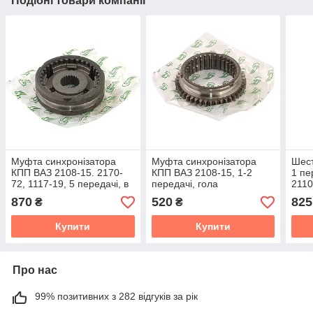
Подібні товари компанії
Муфта синхронізатора
Муфта синхронізатора
Шест
КПП ВАЗ 2108-15. 2170-
КПП ВАЗ 2108-15, 1-2
1 пе
72, 1117-19, 5 передачі, в
передачі, гола
2110
зб.
870
520
825
₴
₴
Купити
Купити
Про нас
99% позитивних з 282 відгуків за рік