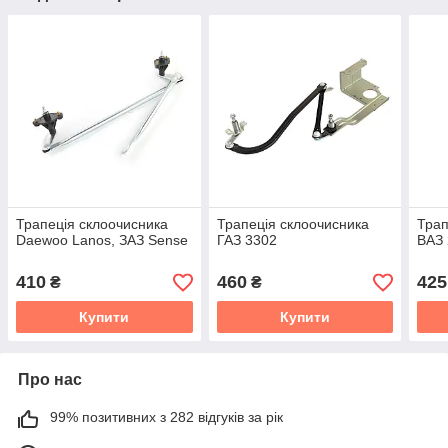
Трапеція склоочисника
Трапеція склоочисника
Трап
Daewoo Lanos, ЗАЗ Sense
ГАЗ 3302
ВАЗ
410
460
425
₴
₴
Купити
Купити
Про нас
99% позитивних з 282 відгуків за рік