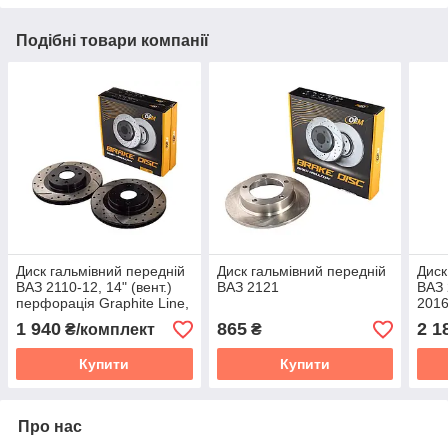
Подібні товари компанії
Диск гальмівний передній
Диск гальмівний передній
Диск
ВАЗ 2110-12, 14" (вент.)
ВАЗ 2121
ВАЗ 
перфорація Graphite Line,
2016
компл. 2 шт.
двор
1 940
865
2 1
₴/комплект
₴
перф
комп
Купити
Купити
Про нас