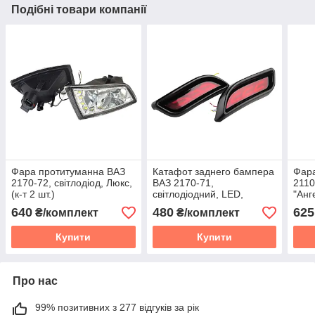
Подібні товари компанії
Фара протитуманна ВАЗ
Катафот заднего бампера
Фар
2170-72, світлодіод, Люкс,
ВАЗ 2170-71,
2110
(к-т 2 шт.)
світлодіодний, LED,
"Анге
Пластик, (к-т 2 шт.)
640
480
625
₴/комплект
₴/комплект
Купити
Купити
Про нас
99% позитивних з 277 відгуків за рік