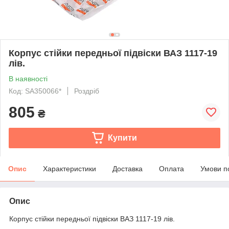
Корпус стійки передньої підвіски ВАЗ 1117-19
лів.
В наявності
Код: SA350066*
Роздріб
805
₴
Купити
Опис
Характеристики
Доставка
Оплата
Умови п
Опис
Корпус стійки передньої підвіски ВАЗ 1117-19 лів.