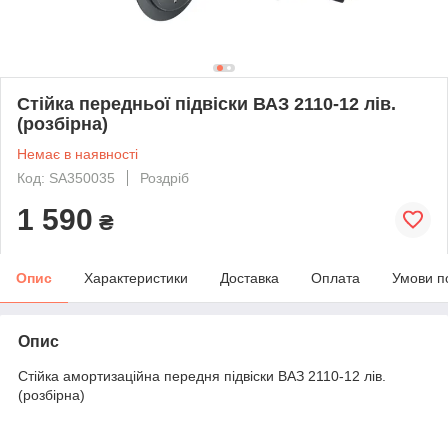
Стійка передньої підвіски ВАЗ 2110-12 лів.
(розбірна)
Немає в наявності
Код: SA350035
Роздріб
1 590
₴
Опис
Характеристики
Доставка
Оплата
Умови п
Опис
Стійка амортизаційна передня підвіски ВАЗ 2110-12 лів.
(розбірна)