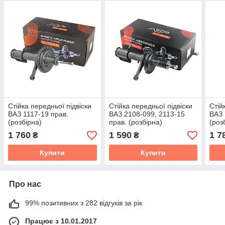
Стійка передньої підвіски
Стійка передньої підвіски
Стій
ВАЗ 1117-19 прав.
ВАЗ 2108-099, 2113-15
ВАЗ 
(розбірна)
прав. (розбірна)
(роз
1 760
1 590
1 7
₴
₴
Купити
Купити
Про нас
99% позитивних з 282 відгуків за рік
Працює з 10.01.2017