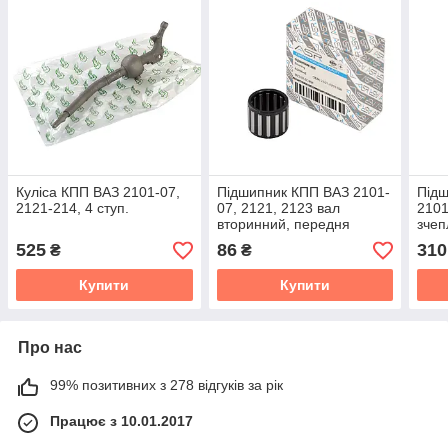
Куліса КПП ВАЗ 2101-07,
Підшипник КПП ВАЗ 2101-
Під
2121-214, 4 ступ.
07, 2121, 2123 вал
2101
вторинний, передня
зчеп
опора
525
86
310
₴
₴
Купити
Купити
Про нас
99% позитивних з 278 відгуків за рік
Працює з 10.01.2017