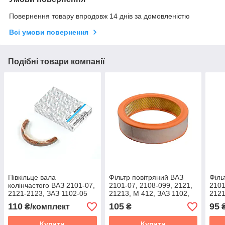
Повернення товару впродовж 14 днів за домовленістю
Всі умови повернення
Подібні товари компанії
Півкільце вала
Фільтр повітряний ВАЗ
Філь
колінчастого ВАЗ 2101-07,
2101-07, 2108-099, 2121,
2101
2121-2123, ЗАЗ 1102-05
21213, М 412, ЗАЗ 1102,
2121
(2,5) к-т
ГАЗ 27057
ГАЗ 
110
105
95
₴/комплект
₴
карбюраторний, круглий з
карб
предочистителем
Купити
Купити