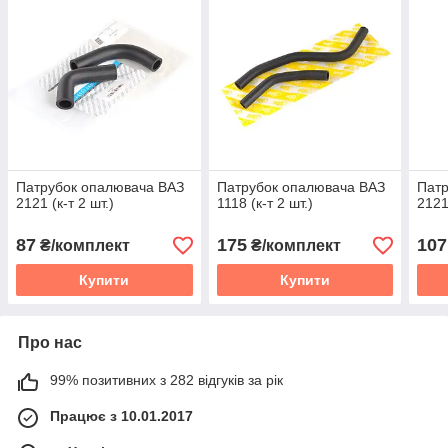
Патрубок опалювача ВАЗ
Патрубок опалювача ВАЗ
Патр
2121 (к-т 2 шт.)
1118 (к-т 2 шт.)
2121
87
175
107
₴/комплект
₴/комплект
Купити
Купити
Про нас
99% позитивних з 282 відгуків за рік
Працює з 10.01.2017