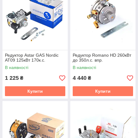
Редуктор Astar GAS Nordic
Редуктор Romano HD 260кВт
АТ09 125кВт 170к.с.
до 350л.с. впр.
В наявності
В наявності
1 225
4 440
₴
₴
Купити
Купити