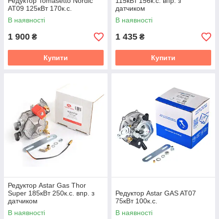
Редуктор Tomasetto Nordic
115кВт 156к.с. впр. з
АТ09 125кВт 170к.с.
датчиком
В наявності
В наявності
1 900
1 435
₴
₴
Купити
Купити
Редуктор Astar Gas Thor
Super 185кВт 250к.с. впр. з
Редуктор Astar GAS AT07
датчиком
75кВт 100к.с.
В наявності
В наявності