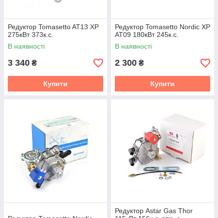
Редуктор Tomasetto AT13 XP
Редуктор Tomasetto Nordic XP
275кВт 373к.с.
АТ09 180кВт 245к.с.
В наявності
В наявності
3 340
2 300
₴
₴
Купити
Купити
Редуктор Astar Gas Thor