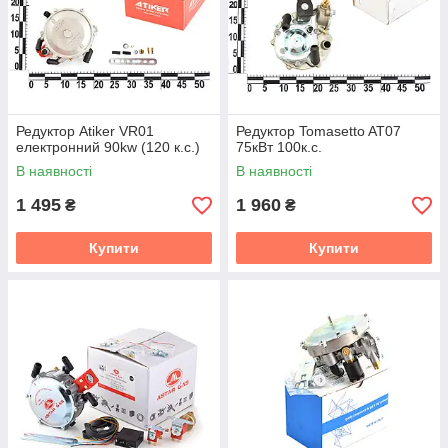
Редуктор Atiker VR01
Редуктор Tomasetto AT07
електронний 90kw (120 к.с.)
75кВт 100к.с.
В наявності
В наявності
1 495
1 960
₴
₴
Купити
Купити