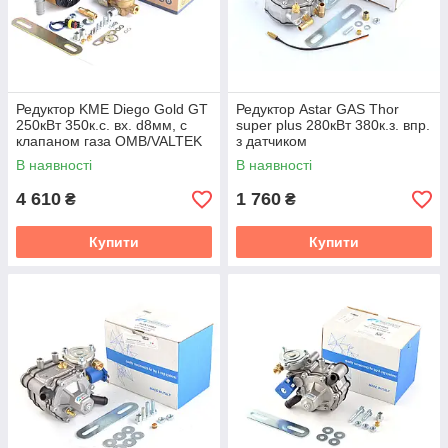
Редуктор KME Diego Gold GT
Редуктор Astar GAS Thor
250кВт 350к.с. вх. d8мм, с
super plus 280кВт 380к.з. впр.
клапаном газа ОМВ/VALTEK
з датчиком
зовнішній
В наявності
В наявності
4 610
1 760
₴
₴
Купити
Купити