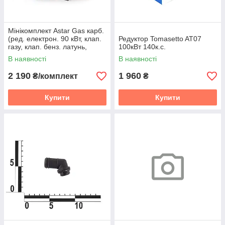
Мінікомплект Astar Gas карб.
(ред. електрон. 90 кВт, клап.
Редуктор Tomasetto AT07
газу, клап. бенз. латунь,
100кВт 140к.с.
перем. карб. Astar Gas)
В наявності
В наявності
2 190
1 960
₴/комплект
₴
Купити
Купити