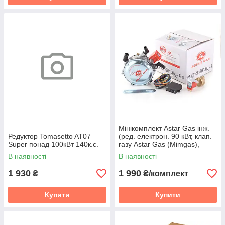
Мінікомплект Astar Gas інж.
Редуктор Tomasetto AT07
(ред. електрон. 90 кВт, клап.
Super понад 100кВт 140к.с.
газу Astar Gas (Mimgas),
перем. інж. Astar Gas)
В наявності
В наявності
1 930
1 990
₴
₴/комплект
Купити
Купити