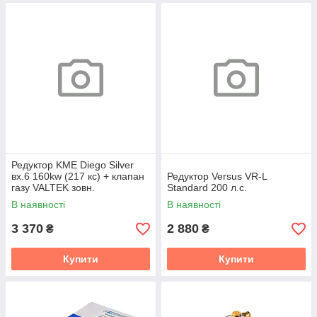
Редуктор KME Diego Silver
вх.6 160kw (217 кс) + клапан
Редуктор Versus VR-L
газу VALTEK зовн.
Standard 200 л.с.
В наявності
В наявності
3 370
2 880
₴
₴
Купити
Купити