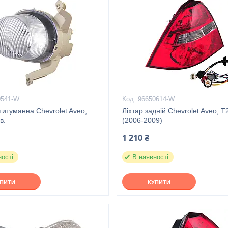
0541-W
96650614-W
итуманна Chevrolet Aveo,
Ліхтар задній Chevrolet Aveo, Т2
в.
(2006-2009)
1 210 ₴
ності
В наявності
УПИТИ
КУПИТИ