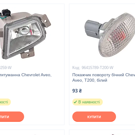
0259-W
96415789-T200-W
итуманна Chevrolet Aveo,
Покажчик повороту бічний Chev
Aveo, Т200, білий
93 ₴
ності
В наявності
УПИТИ
КУПИТИ