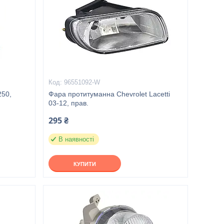
96551092-W
250,
Фара протитуманна Chevrolet Lacetti
03-12, прав.
295 ₴
В наявності
КУПИТИ