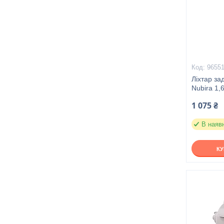
9655
Ліхтар за
Nubira 1,6
1 075 ₴
В наяв
К