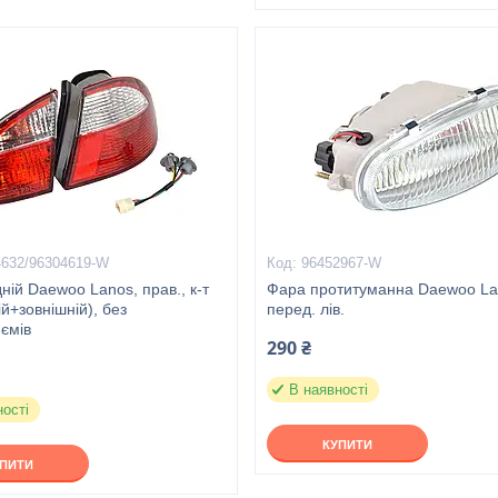
4632/96304619-W
96452967-W
дній Daewoo Lanos, прав., к-т
Фара протитуманна Daewoo La
ій+зовнішній), без
перед. лів.
ємів
290 ₴
В наявності
ності
КУПИТИ
УПИТИ