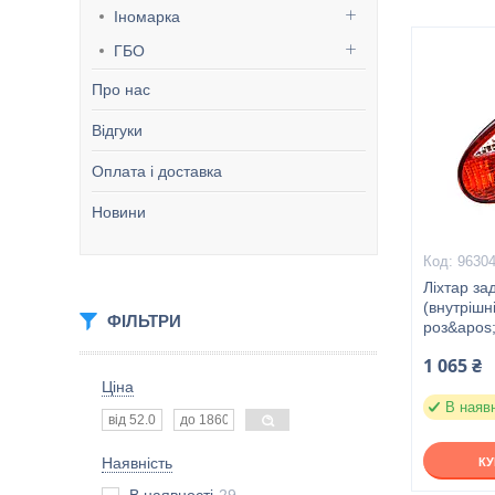
Іномарка
ГБО
Про нас
Відгуки
Оплата і доставка
Новини
9630
Ліхтар за
(внутрішн
ФІЛЬТРИ
роз&apos;
1 065 ₴
Ціна
В наяв
Наявність
К