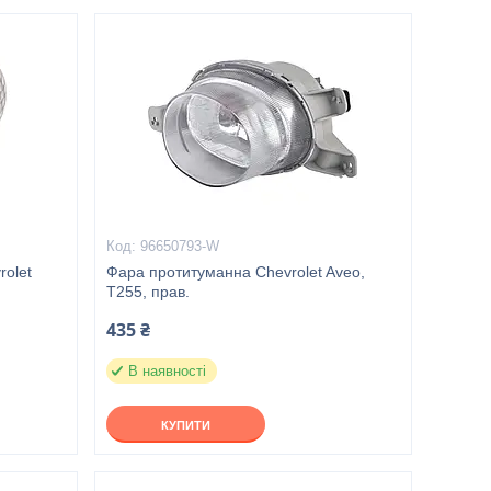
96650793-W
rolet
Фара протитуманна Chevrolet Aveo,
T255, прав.
435 ₴
В наявності
КУПИТИ