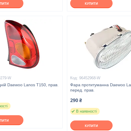
УПИТИ
КУПИТИ
0279-W
96452968-W
дній Daewoo Lanos T150, прав.
Фара протитуманна Daewoo La
перед. прав.
290 ₴
ності
В наявності
УПИТИ
КУПИТИ