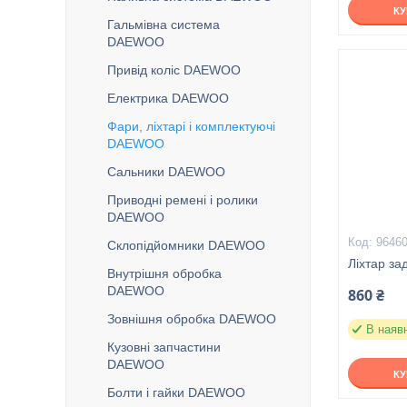
К
Гальмівна система
DAEWOO
Привід коліс DAEWOO
Електрика DAEWOO
Фари, ліхтарі і комплектуючі
DAEWOO
Сальники DAEWOO
Приводні ремені і ролики
DAEWOO
9646
Склопідйомники DAEWOO
Ліхтар за
Внутрішня обробка
DAEWOO
860 ₴
Зовнішня обробка DAEWOO
В наяв
Кузовні запчастини
DAEWOO
К
Болти і гайки DAEWOO