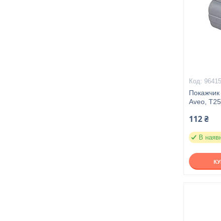
9641
Покажчик 
Aveo, Т25
112 ₴
В наяв
К