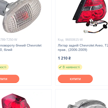
5789-T250-W
96650615-W
повороту бічний Chevrolet
Ліхтар задній Chevrolet Aveo, Т
0, білий
прав., (2006-2009)
1 210 ₴
ності
В наявності
УПИТИ
КУПИТИ