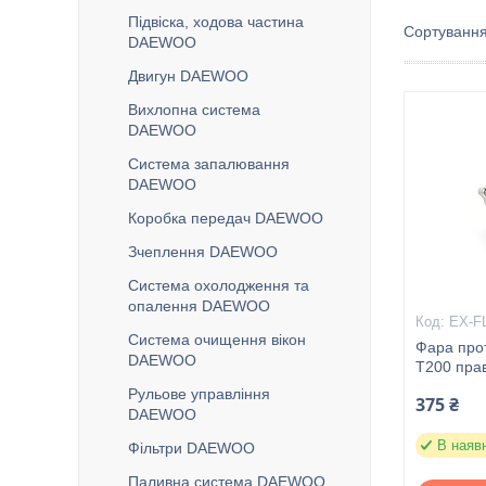
Підвіска, ходова частина
DAEWOO
Двигун DAEWOO
Вихлопна система
DAEWOO
Система запалювання
DAEWOO
Коробка передач DAEWOO
Зчеплення DAEWOO
Система охолодження та
опалення DAEWOO
EX-F
Система очищення вікон
Фара про
DAEWOO
T200 прав
Рульове управління
375 ₴
DAEWOO
В наяв
Фільтри DAEWOO
Паливна система DAEWOO