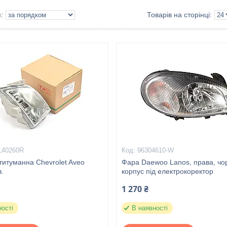
L40260R
96304610-W
титуманна Chevrolet Aveo
Фара Daewoo Lanos, права, чо
.
корпус під електрокоректор
1 270 ₴
ності
В наявності