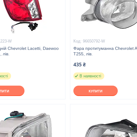
1223-W
96650792-W
дній Chevrolet Lacetti, Daewoo
Фара протитуманна Chevrolet A
, лів.
T255, лів.
435 ₴
ності
В наявності
УПИТИ
КУПИТИ