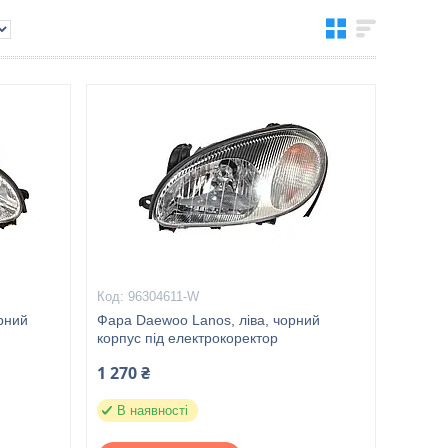
96304611-W
рний
Фара Daewoo Lanos, ліва, чорний
корпус під електрокоректор
1 270 ₴
В наявності