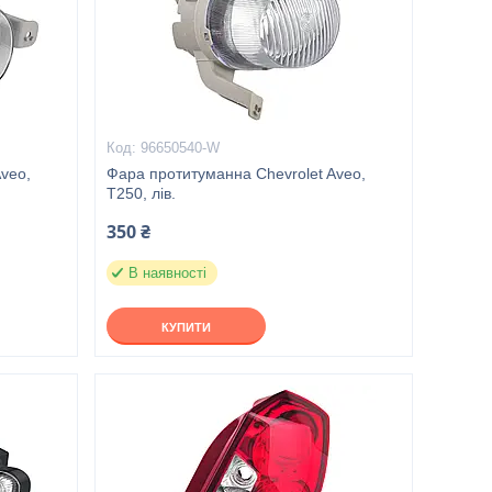
96650540-W
veo,
Фара протитуманна Chevrolet Aveo,
T250, лів.
350 ₴
В наявності
КУПИТИ