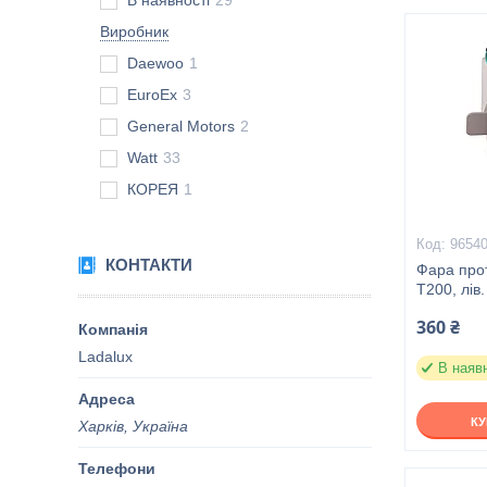
В наявності
29
Виробник
Daewoo
1
EuroEx
3
General Motors
2
Watt
33
КОРЕЯ
1
9654
КОНТАКТИ
Фара прот
T200, лів.
360 ₴
Ladalux
В наяв
К
Харків, Україна