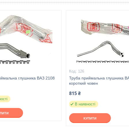
126
иймальна глушника ВАЗ 2108
Труба приймальна глушника В
короткий човен
815 ₴
ності
В наявності
УПИТИ
КУПИТИ