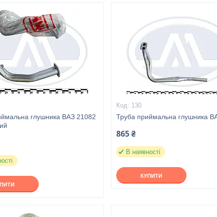
130
иймальна глушника ВАЗ 21082
Труба приймальна глушника В
ний
865 ₴
В наявності
ності
КУПИТИ
УПИТИ