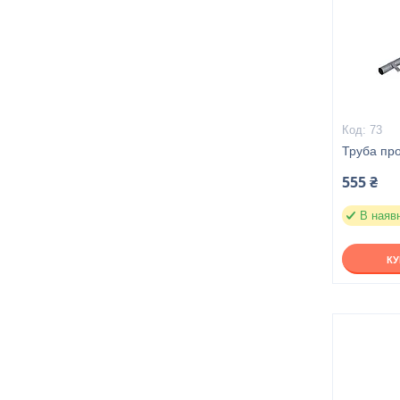
73
Труба пр
555 ₴
В наяв
К