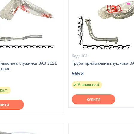
164
иймальна глушника ВАЗ 2121
Труба приймальна глушника З
човен
565 ₴
В наявності
ності
КУПИТИ
УПИТИ