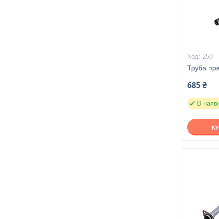
250
Труба пр
685 ₴
В наяв
К