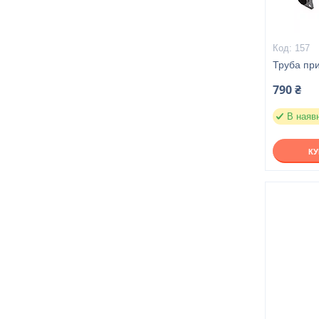
157
Труба пр
790 ₴
В наяв
К