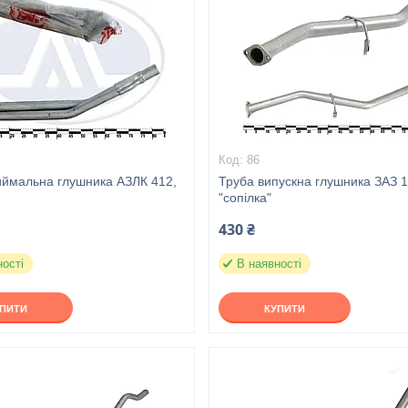
86
иймальна глушника АЗЛК 412,
Труба випускна глушника ЗАЗ 
"сопілка"
430 ₴
ності
В наявності
УПИТИ
КУПИТИ