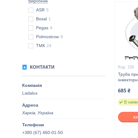
Виробник
ASR
5
Bosal
1
Pegas
4
Polmostrow
9
ТМК
24
КОНТАКТИ
156
Труба пр
інжектор
685 ₴
Ladalux
В наяв
Харків, Україна
К
+380 (67) 460-01-50