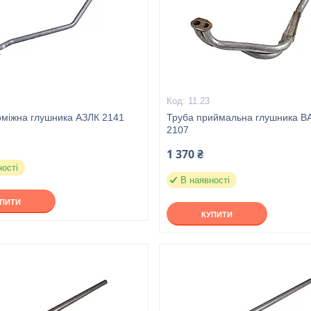
11.23
оміжна глушника АЗЛК 2141
Труба приймальна глушника В
2107
1 370 ₴
ності
В наявності
УПИТИ
КУПИТИ