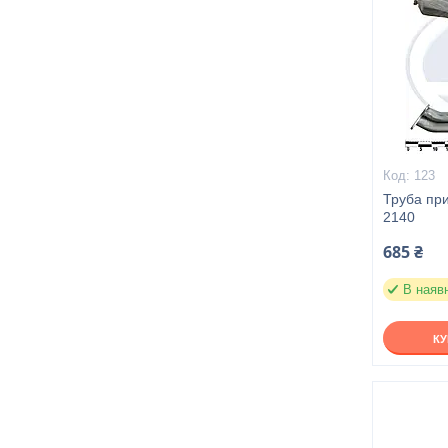
123
Труба пр
2140
685 ₴
В наяв
К