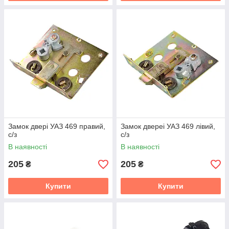
Замок двері УАЗ 469 правий,
Замок двереі УАЗ 469 лівий,
с/з
с/з
В наявності
В наявності
205
205
₴
₴
Купити
Купити