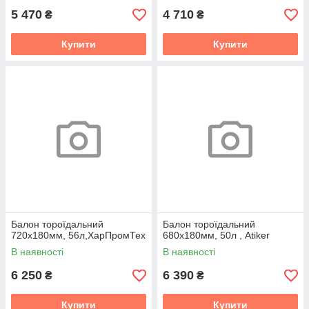
5 470
4 710
₴
₴
Купити
Купити
Балон тороїдальний
Балон тороїдальний
720х180мм, 56л,ХарПромТех
680х180мм, 50л , Atiker
В наявності
В наявності
6 250
6 390
₴
₴
Купити
Купити