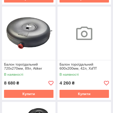
Балон тороїдальний
Балон тороїдальний
720х270мм, 89л, Atiker
600х200мм, 42л, ХзПТ
В наявності
В наявності
8 680
4 260
₴
₴
Купити
Купити