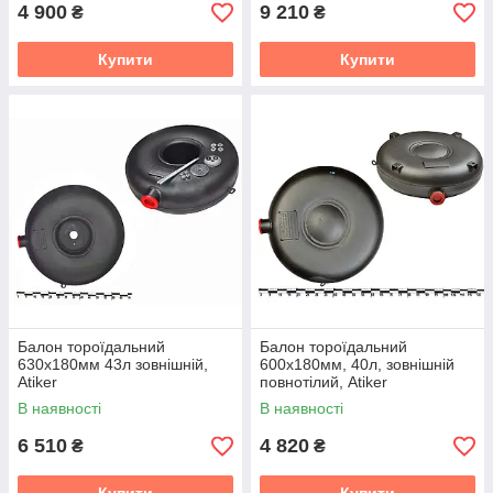
4 900
9 210
₴
₴
Купити
Купити
Балон тороїдальний
Балон тороїдальний
630х180мм 43л зовнішній,
600х180мм, 40л, зовнішній
Atiker
повнотілий, Atiker
В наявності
В наявності
6 510
4 820
₴
₴