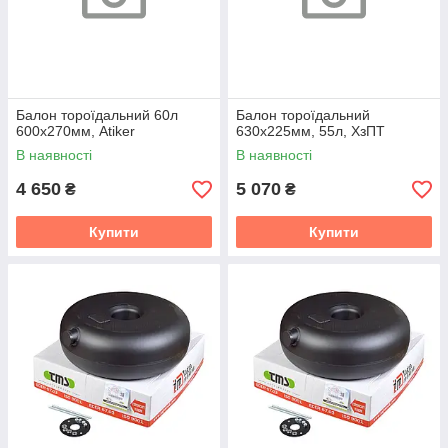
Балон тороїдальний 60л
Балон тороїдальний
600х270мм, Atiker
630х225мм, 55л, ХзПТ
В наявності
В наявності
4 650
5 070
₴
₴
Купити
Купити